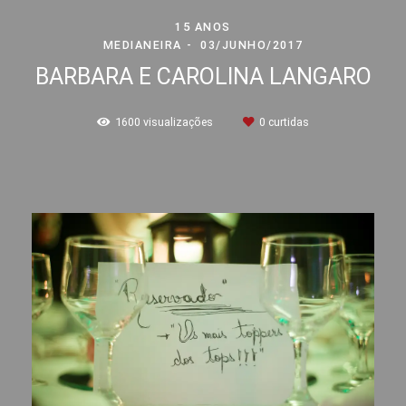
15 ANOS
MEDIANEIRA
03/JUNHO/2017
BARBARA E CAROLINA LANGARO
1600
visualizações
0
curtidas