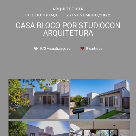
ARQUITETURA
FOZ DO IGUAÇU
27/NOVEMBRO/2022
CASA BLOCO POR STUDIOCON
ARQUITETURA
973
visualizações
0
curtidas