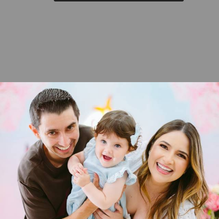
732
0