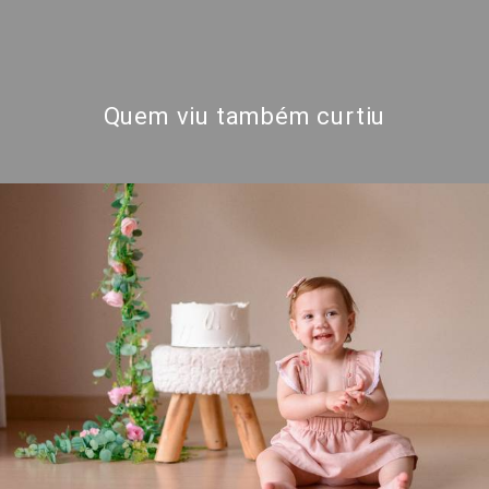
Quem viu também curtiu
845
0