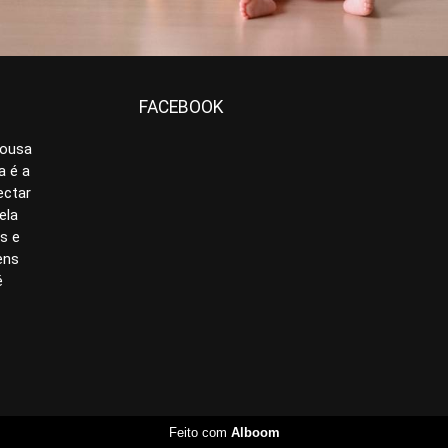
FACEBOOK
Sousa
a é a
ectar
ela
as e
ens
é
Feito com
Alboom