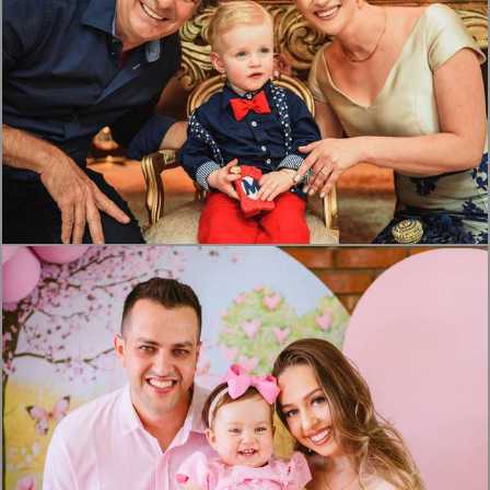
1857
2
835
0