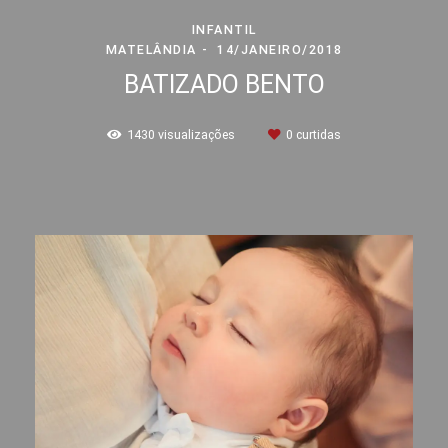
INFANTIL
MATELÂNDIA
14/JANEIRO/2018
BATIZADO BENTO
1430
visualizações
0
curtidas