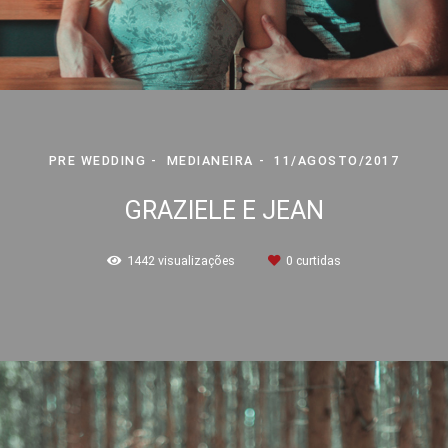
PRE WEDDING
MEDIANEIRA
11/AGOSTO/2017
GRAZIELE E JEAN
1442
visualizações
0
curtidas