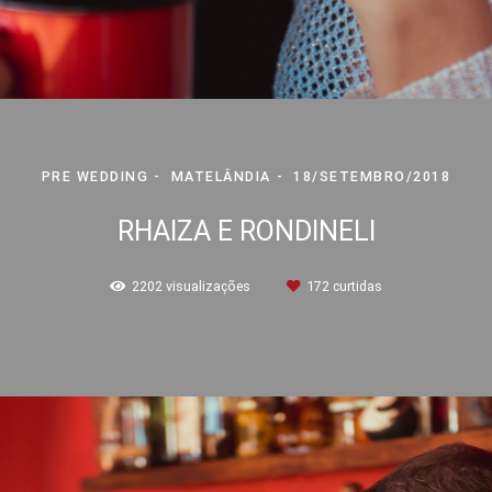
PRE WEDDING
MATELÂNDIA
18/SETEMBRO/2018
RHAIZA E RONDINELI
2202
visualizações
172
curtidas