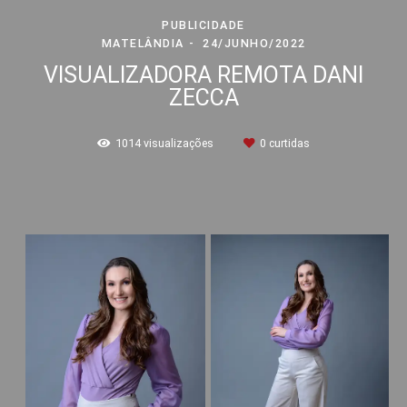
PUBLICIDADE
MATELÂNDIA
24/JUNHO/2022
VISUALIZADORA REMOTA DANI
ZECCA
1014
visualizações
0
curtidas