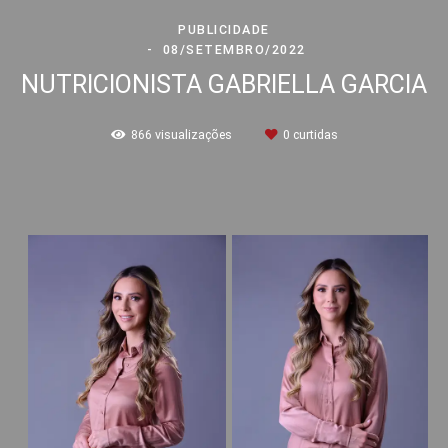
PUBLICIDADE
08/SETEMBRO/2022
NUTRICIONISTA GABRIELLA GARCIA
866
visualizações
0
curtidas