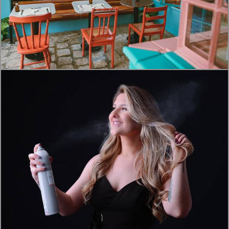
1368
0
933
0