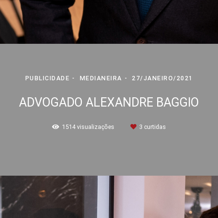
PUBLICIDADE
MEDIANEIRA
27/JANEIRO/2021
ADVOGADO ALEXANDRE BAGGIO
1514
visualizações
3
curtidas