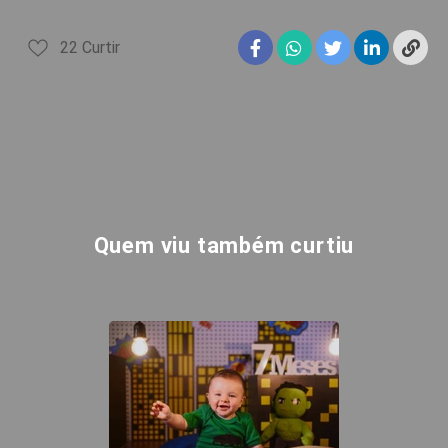
22
Curtir
Quem viu também curtiu