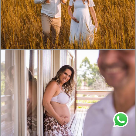
878
0
1463
1