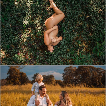
3239
69