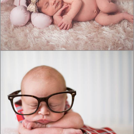
1479
1
3864
126