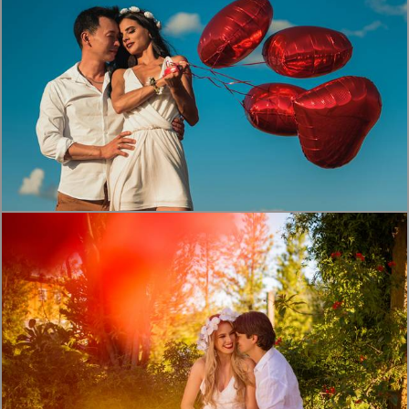
1857
21