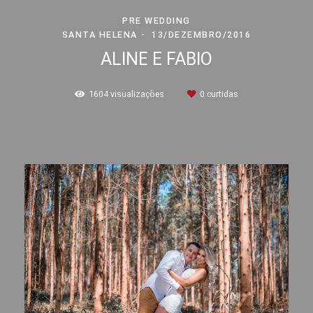
PRE WEDDING
SANTA HELENA
13/DEZEMBRO/2016
ALINE E FABIO
1604
visualizações
0
curtidas