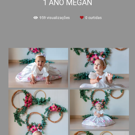
1 ANO MEGAN
959
visualizações
0
curtidas