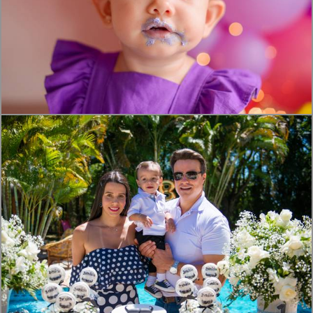
785
0
1334
0