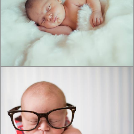
1536
14
3866
126