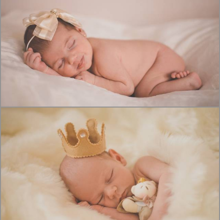
1498
0
1460
0