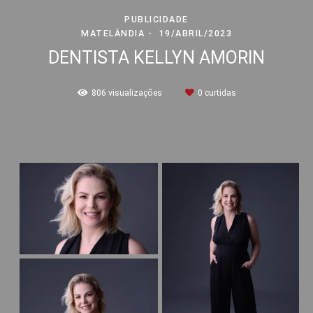
PUBLICIDADE
MATELÂNDIA
19/ABRIL/2023
DENTISTA KELLYN AMORIN
806
visualizações
0
curtidas