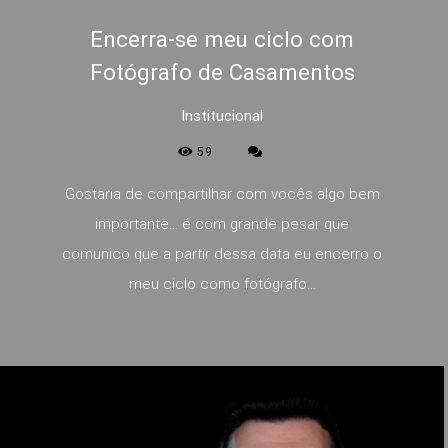
Encerra-se meu ciclo com
Fotógrafo de Casamentos
Institucional
59
Gostaria de compartilhar com vocês algo bem
importante… é com grande pesar que
comunico que a partir dessa data eu encerro o
meu ciclo como fotógrafo...