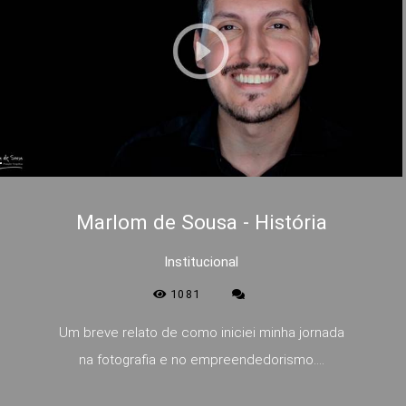
Marlom de Sousa - História
Institucional
1081
Um breve relato de como iniciei minha jornada
na fotografia e no empreendedorismo....