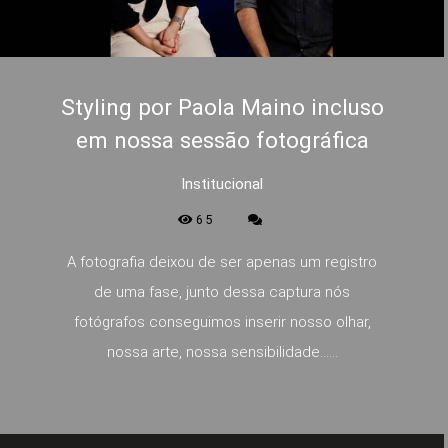
Styling por Paola Maino incluso
em nossa sessão fotográfica
Institucional
65
A fotografia deixou de ser apenas um registro
de uma fase, junto dessa captura nós
fotógrafos conseguimos inserir nosso olhar,
nossa arte, nossa sensibilidade…...