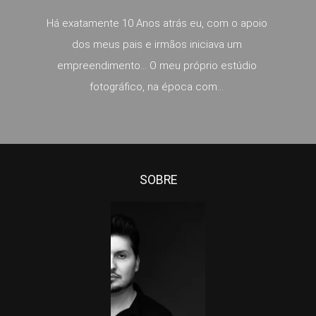
Há exatamente 10 Anos atrás eu, com o apoio
dos meus pais e irmãos iniciava um
empreendimento... O meu próprio estúdio
fotográfico, na época com...
SOBRE